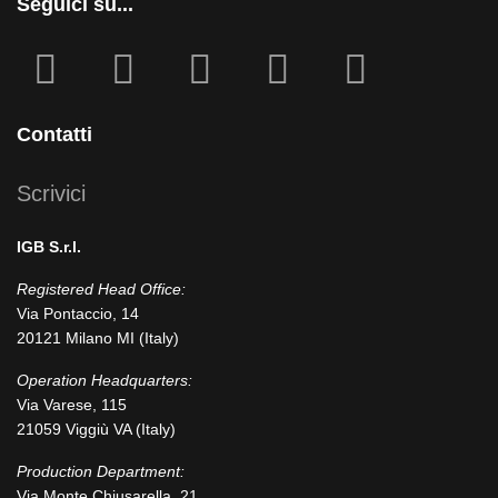
Seguici su...
fab
fab
fa
fab
fab
fa-
fa-
icofont-
fa-
fa-
facebook-
instagram
x
linkedin
youtube
Contatti
square
Scrivici
IGB S.r.l.
Registered Head Office:
Via Pontaccio, 14
20121 Milano MI (Italy)
Operation Headquarters:
Via Varese, 115
21059 Viggiù VA (Italy)
Production Department:
Via Monte Chiusarella, 21