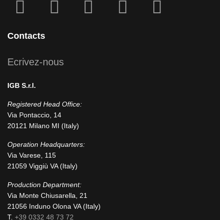
fab
fab
fa
fab
fab
fa-
fa-
icofont-
fa-
fa-
facebook-
instagram
x
linkedin
youtube
Contacts
square
Ecrivez-nous
IGB S.r.l.
Registered Head Office:
Via Pontaccio, 14
20121 Milano MI (Italy)
Operation Headquarters:
Via Varese, 115
21059 Viggiù VA (Italy)
Production Department:
Via Monte Chiusarella, 21
21056 Induno Olona VA (Italy)
T.
+39 0332 48 73 72