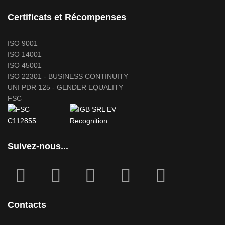
Certificats et Récompenses
ISO 9001
ISO 14001
ISO 45001
ISO 22301 - BUSINESS CONTINUITY
UNI PDR 125 - GENDER EQUALITY
FSC
Suivez-nous...
fab
fab
fa
fab
fab
fa-
fa-
icofont-
fa-
fa-
facebook-
instagram
x
linkedin
youtube
Contacts
square