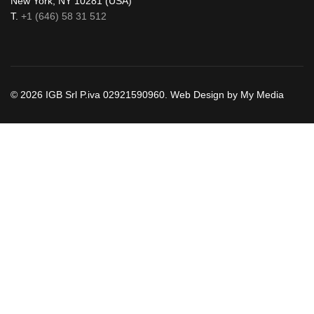
New York, NY 10281 (USA)
T.
+1 (646) 58 31 512
© 2026 IGB Srl P.iva 02921590960. Web Design by My Media