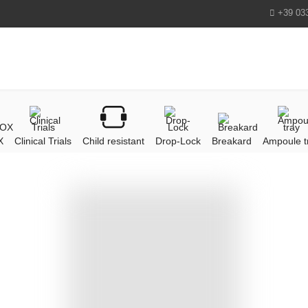
+39 03
X
Clinical Trials
Child resistant
Drop-Lock
Breakard
Ampoule t