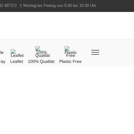
32 487372
Montag bis Freitag von 8.00 bis 18.00 Uhr
ray
Leaflet
100% Qualität
Plastic Free