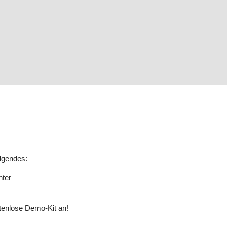
lgendes:
nter
stenlose Demo-Kit an!