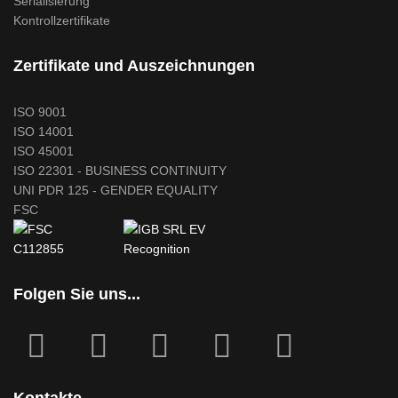
Serialisierung
Kontrollzertifikate
Zertifikate und Auszeichnungen
ISO 9001
ISO 14001
ISO 45001
ISO 22301 - BUSINESS CONTINUITY
UNI PDR 125 - GENDER EQUALITY
FSC
Folgen Sie uns...
fab
fab
fa
fab
fab
fa-
fa-
icofont-
fa-
fa-
facebook-
instagram
x
linkedin
youtube
Kontakte
square