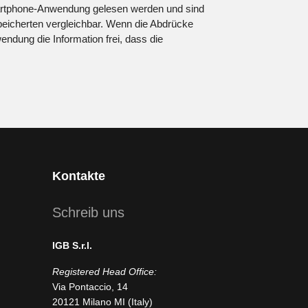
rtphone-Anwendung gelesen werden und sind
peicherten vergleichbar. Wenn die Abdrücke
endung die Information frei, dass die
Kontakte
Schreib uns
IGB S.r.l.
Registered Head Office:
Via Pontaccio, 14
20121 Milano MI (Italy)