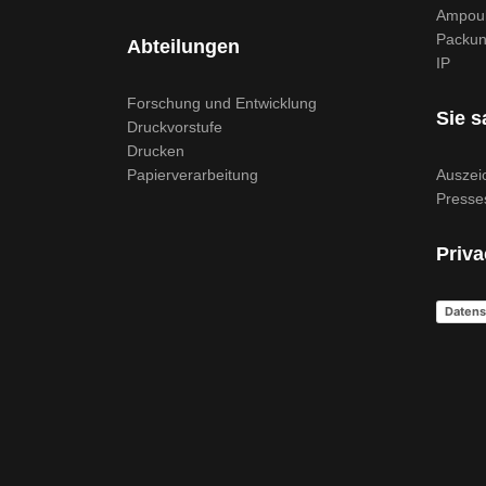
Ampoul
Packun
Abteilungen
IP
Forschung und Entwicklung
Sie s
Druckvorstufe
Drucken
Papierverarbeitung
Auszei
Presse
Priva
Datens