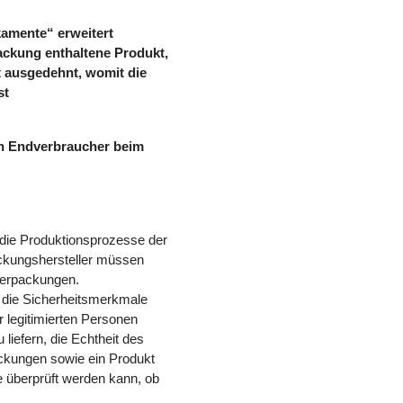
kamente“ erweitert
packung enthaltene Produkt,
t ausgedehnt, womit die
st
en Endverbraucher beim
n die Produktionsprozesse der
ckungshersteller müssen
erpackungen.
g die Sicherheitsmerkmale
r legitimierten Personen
 liefern, die Echtheit des
ackungen sowie ein Produkt
ie überprüft werden kann, ob