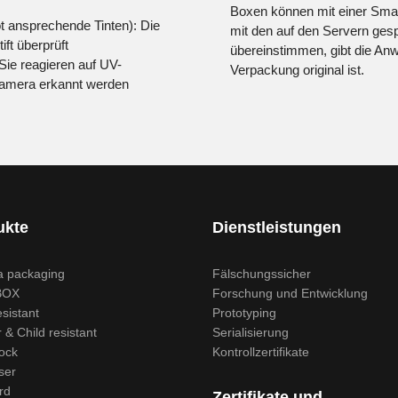
Boxen können mit einer Sma
ot ansprechende Tinten): Die
mit den auf den Servern ges
ift überprüft
übereinstimmen, gibt die Anw
Sie reagieren auf UV-
Verpackung original ist.
tkamera erkannt werden
ukte
Dienstleistungen
 packaging
Fälschungssicher
BOX
Forschung und Entwicklung
esistant
Prototyping
& Child resistant
Serialisierung
ock
Kontrollzertifikate
ser
rd
Zertifikate und