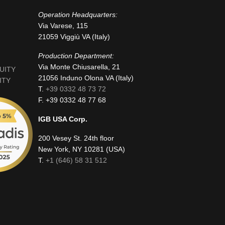
Operation Headquarters:
Via Varese, 115
21059 Viggiù VA (Italy)
Production Department:
Via Monte Chiusarella, 21
NUITY
21056 Induno Olona VA (Italy)
ITY
T.
+39 0332 48 73 72
F. +39 0332 48 77 68
IGB USA Corp.
200 Vesey St. 24th floor
New York, NY 10281 (USA)
T.
+1 (646) 58 31 512
fab