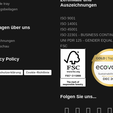
e tray
Auszeichnungen
gsbeilagen
ISO 9001
ISO 14001
agen über uns
ISO 45001
ISO 22301 - BUSINESS CONTI
UNI PDR 125 - GENDER EQUAL
chnungen
FSC
schau
cy Policy
chutzerklärung
Cookie-Richtlinie
Folgen Sie uns...
fab
fab
fa
fab