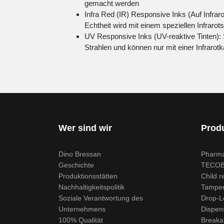
gemacht werden
Infra Red (IR) Responsive Inks (Auf Infrar
Echtheit wird mit einem speziellen Infrarotst
UV Responsive Inks (UV-reaktive Tinten): 
Strahlen und können nur mit einer Infraro
Wer sind wir
Prod
Dino Bressan
Pharma
Geschichte
TECO
Produktionsstätten
Child r
Nachhaltigkeitspolitik
Tamper 
Soziale Verantwortung des
Drop-L
Unternehmens
Dispen
100% Qualität
Breaka