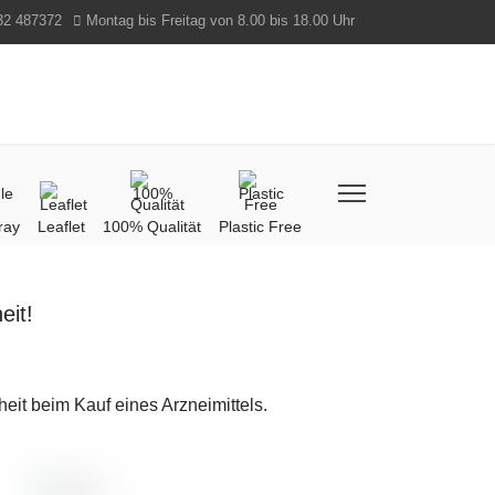
32 487372
Montag bis Freitag von 8.00 bis 18.00 Uhr
ray
Leaflet
100% Qualität
Plastic Free
eit!
t beim Kauf eines Arzneimittels.