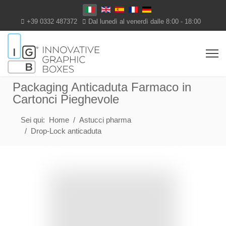
Seleziona la tua lingua
+39 0332 487372
Dal lunedì al venerdì dalle 8:00 - 18:00
Packaging Anticaduta Farmaco in
Cartonci Pieghevole
Sei qui:
Home
Astucci pharma
Drop-Lock anticaduta