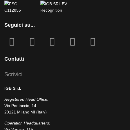
Seguici su...
fab
fab
fa
fab
fab
fa-
fa-
icofont-
fa-
fa-
facebook-
instagram
x
linkedin
youtube
Contatti
square
Scrivici
IGB S.r.l.
Registered Head Office:
Via Pontaccio, 14
20121 Milano MI (Italy)
Operation Headquarters:
Via Varese, 115