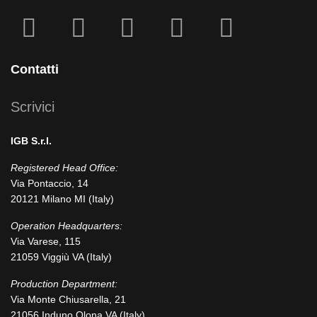
fab
fab
fa
fab
fab
fa-
fa-
icofont-
fa-
fa-
facebook-
instagram
x
linkedin
youtube
Contatti
square
Scrivici
IGB S.r.l.
Registered Head Office:
Via Pontaccio, 14
20121 Milano MI (Italy)
Operation Headquarters:
Via Varese, 115
21059 Viggiù VA (Italy)
Production Department:
Via Monte Chiusarella, 21
21056 Induno Olona VA (Italy)