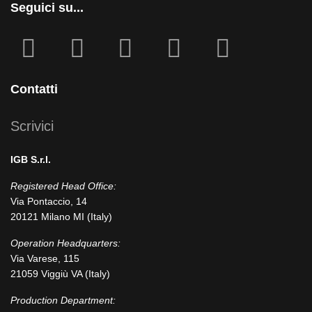
Seguici su...
fab
fab
fa
fab
fab
fa-
fa-
icofont-
fa-
fa-
facebook-
instagram
x
linkedin
youtube
Contatti
square
Scrivici
IGB S.r.l.
Registered Head Office:
Via Pontaccio, 14
20121 Milano MI (Italy)
Operation Headquarters:
Via Varese, 115
21059 Viggiù VA (Italy)
Production Department: