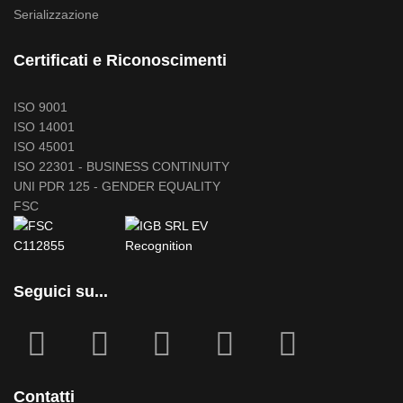
Serializzazione
Certificati e Riconoscimenti
ISO 9001
ISO 14001
ISO 45001
ISO 22301 - BUSINESS CONTINUITY
UNI PDR 125 - GENDER EQUALITY
FSC
Seguici su...
fab
fab
fa
fab
fab
fa-
fa-
icofont-
fa-
fa-
facebook-
instagram
x
linkedin
youtube
Contatti
square