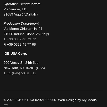
Operation Headquarters:
Via Varese, 115
21059 Viggiù VA (Italy)
Production Department:
Via Monte Chiusarella, 21
21056 Induno Olona VA (Italy)
T.
+39 0332 48 73 72
F. +39 0332 48 77 68
IGB USA Corp.
200 Vesey St. 24th floor
New York, NY 10281 (USA)
T.
+1 (646) 58 31 512
© 2026 IGB Srl P.iva 02921590960. Web Design by My Media