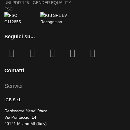
UNI PDR 125 - GENDER EQUALITY
FSC
Seguici su...
fab
fab
fa
fab
fab
fa-
fa-
icofont-
fa-
fa-
facebook-
instagram
x
linkedin
youtube
Contatti
square
Scrivici
IGB S.r.l.
Registered Head Office:
Via Pontaccio, 14
20121 Milano MI (Italy)