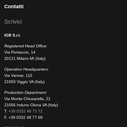
facebook-
instagram
x
linkedin
youtube
Contatti
square
Scrivici
IGB S.r.l.
Registered Head Office:
Via Pontaccio, 14
20121 Milano MI (Italy)
Operation Headquarters:
Via Varese, 115
21059 Viggiù VA (Italy)
Production Department:
Via Monte Chiusarella, 21
21056 Induno Olona VA (Italy)
T.
+39 0332 48 73 72
F. +39 0332 48 77 68