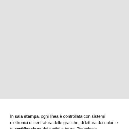
In
sala stampa
, ogni linea è controllata con sistemi
elettronici di centratura delle grafiche, di lettura dei colori e
di
certificazione
dei codici a barre. Tecnologie