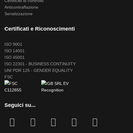
Certificati di controllo
Anticontraffazione
Serializzazione
Certificati e Riconoscimenti
ISO 9001
ISO 14001
ISO 45001
ISO 22301 - BUSINESS CONTINUITY
UNI PDR 125 - GENDER EQUALITY
FSC
Seguici su...
fab
fab
fa
fab
fab
fa-
fa-
icofont-
fa-
fa-