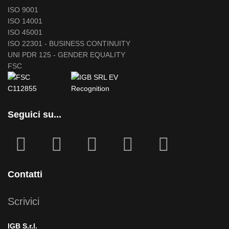
ISO 9001
ISO 14001
ISO 45001
ISO 22301 - BUSINESS CONTINUITY
UNI PDR 125 - GENDER EQUALITY
FSC
Seguici su...
fab
fab
fa
fab
fab
fa-
fa-
icofont-
fa-
fa-
facebook-
instagram
x
linkedin
youtube
Contatti
square
Scrivici
IGB S.r.l.