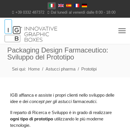
Seleziona la tua lingua
+39 0332 487372
Dal lunedì al venerdì dalle 8:00 - 18:00
Packaging Design Farmaceutico:
Sviluppo del Prototipo
Sei qui:
Home
Astucci pharma
Prototipi
IGB affianca e assiste i propri clienti nello sviluppo delle
idee e dei
concept per gli astucci farmaceutici
.
Il reparto di Ricerca e Sviluppo è in grado di realizzare
ogni tipo di prototipo
utilizzando le più moderne
tecnologie.