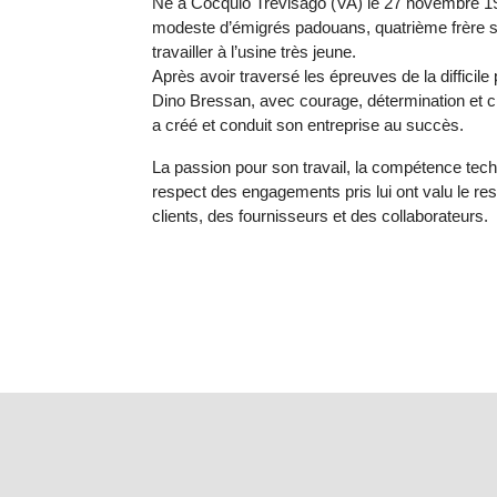
Né à Cocquio Trevisago (VA) le 27 novembre 194
modeste d’émigrés padouans, quatrième frère s
travailler à l’usine très jeune.
Après avoir traversé les épreuves de la difficile
Dino Bressan, avec courage, détermination et c
a créé et conduit son entreprise au succès.
La passion pour son travail, la compétence tech
respect des engagements pris lui ont valu le res
clients, des fournisseurs et des collaborateurs.