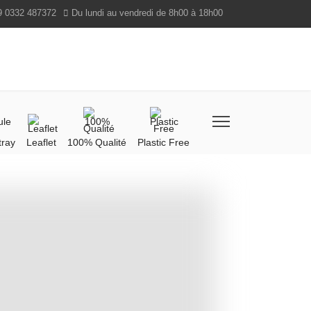
9 0332 487372
Du lundi au vendredi de 8h00 à 18h00
tray
Leaflet
100% Qualité
Plastic Free