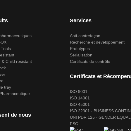
its
Services
 pharmaceutiques
Anti-contrefaçon
BOX
Recherche et développement
 Trials
Prototypes
esistant
Sérialisation
& Child resistant
Certificats de contrôle
ock
ser
Certificats et Récompen
rd
e tray
ISO 9001
 Pharmaceutique
ISO 14001
ISO 45001
ISO 22301 - BUSINESS CONTI
isent de nous
UNI PDR 125 - GENDER EQUAL
FSC