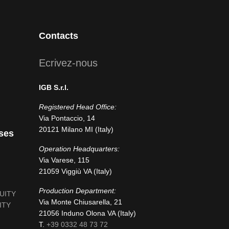
Contacts
Ecrivez-nous
IGB S.r.l.
Registered Head Office:
Via Pontaccio, 14
20121 Milano MI (Italy)
ses
Operation Headquarters:
Via Varese, 115
21059 Viggiù VA (Italy)
Production Department:
NUITY
Via Monte Chiusarella, 21
ITY
21056 Induno Olona VA (Italy)
T.
+39 0332 48 73 72