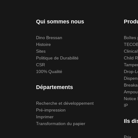
Qui sommes nous
Produ
Dino Bressan
Boîtes
Histoire
TECO
Sites
Clinical
Politique de Durabilité
Child R
CSR
Tamper 
100% Qualité
Drop-L
Dispen
Breaka
Départements
Ampoul
Notice
Recherche et développement
IP
Pré-impression
Imprimer
Ils d
Transformation du papier
Prix