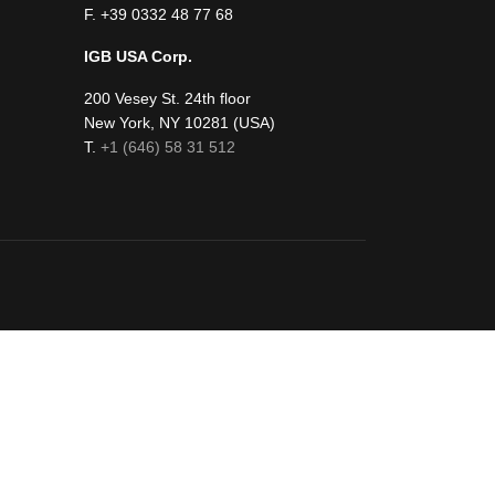
F. +39 0332 48 77 68
IGB USA Corp.
200 Vesey St. 24th floor
New York, NY 10281 (USA)
fab
T.
+1 (646) 58 31 512
fa-
n
youtube